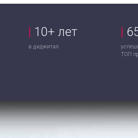
|
10+ лет
|
6
в диджитал
успеш
ТОП п