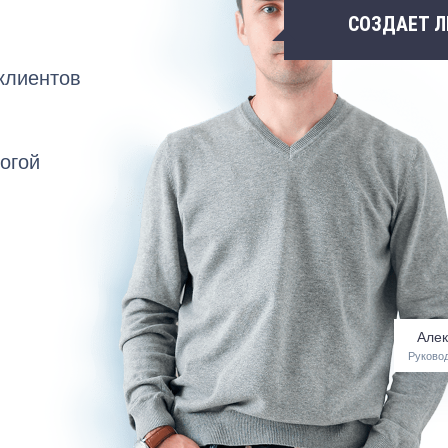
СОЗДАЕТ 
клиентов
огой
Алек
Руковод