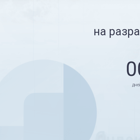
на разра
0
дне