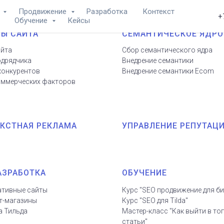
а
Продвижение
Разработка
Контекст
+
Обучение
Кейсы
Ы САЙТА
СЕМАНТИЧЕСКОЕ ЯДРО
айта
Сбор семантического ядра
одрядчика
Внедрение семантики
конкурентов
Внедрение семантики Ecom
оммерческих факторов
КСТНАЯ РЕКЛАМА
УПРАВЛЕНИЕ РЕПУТАЦ
АЗРАБОТКА
ОБУЧЕНИЕ
тивные сайты
Курс "SEO продвижение для би
т-магазины
Курс "SEO для Tilda"
а Тильда
Мастер-класс "Как выйти в топ
статьи"