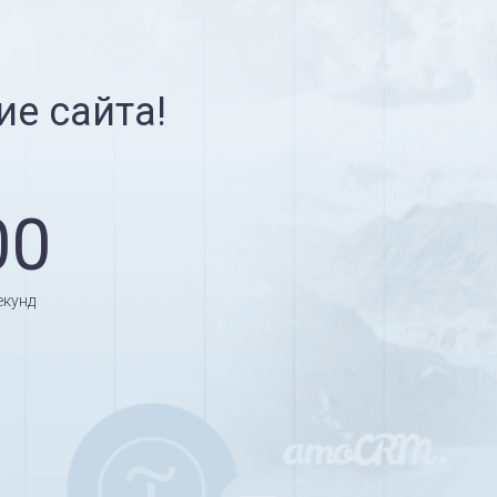
ие сайта!
00
екунд