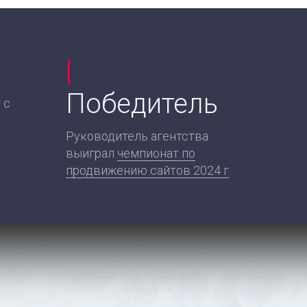
|
Победитель
 с
Руководитель агентства
выиграл
чемпионат по
продвижению сайтов 2024 г