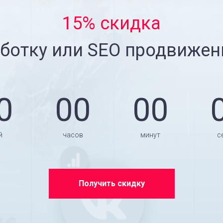
15% скидка
ботку или SEO продвижен
0
00
00
й
часов
минут
с
Получить скидку