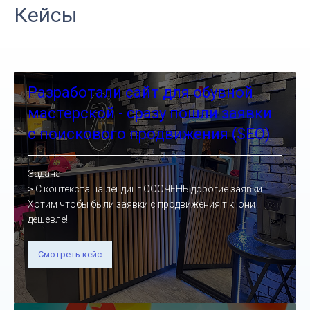
Кейсы
Разработали сайт для обувной
мастерской - сразу пошли заявки
с поискового продвижения (SEO)
Задача
> С контекста на лендинг ОООЧЕНЬ дорогие заявки.
Хотим чтобы были заявки с продвижения т.к. они
дешевле!
Смотреть кейс