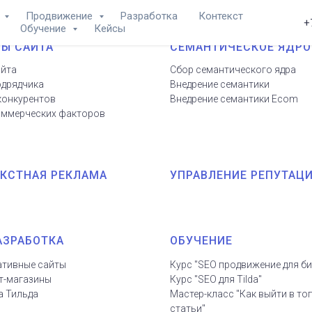
а
Продвижение
Разработка
Контекст
+
Обучение
Кейсы
Ы САЙТА
СЕМАНТИЧЕСКОЕ ЯДРО
айта
Сбор семантического ядра
одрядчика
Внедрение семантики
конкурентов
Внедрение семантики Ecom
оммерческих факторов
КСТНАЯ РЕКЛАМА
УПРАВЛЕНИЕ РЕПУТАЦ
АЗРАБОТКА
ОБУЧЕНИЕ
тивные сайты
Курс "SEO продвижение для би
т-магазины
Курс "SEO для Tilda"
а Тильда
Мастер-класс "Как выйти в топ
статьи"