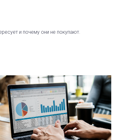
ересует и почему они не покупают.
Веб
Без ка
количе
этапе 
настра
Это по
основе