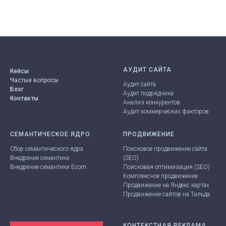
АУДИТ САЙТА
Кейсы
Ч
астые вопросы
Аудит сайта
Блог
Аудит подрядчика
Контакты
Анализ конкурентов
Аудит коммерческих факторов
СЕМАНТИЧЕСКОЕ ЯДРО
ПРОДВИЖЕНИЕ
Сбор семантического ядра
Поисковое
продвижение
сайта
Внедрение семантики
(SEO)
Внедрение семантики Ecom
Поисковая оптимизация
(SEO)
Комплексное продвижение
Продвижение на Яндекс картах
Продвижение сайтов на Тильда
КОНТЕКСТНАЯ РЕКЛАМА