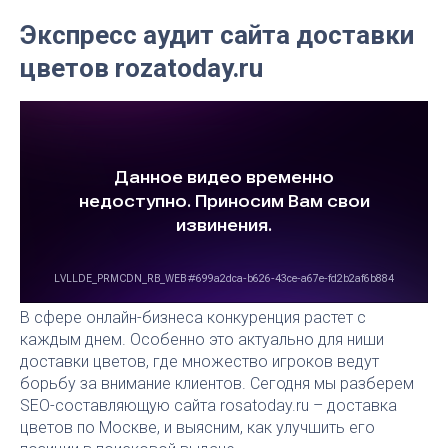
Экспресс аудит сайта доставки
цветов rozatoday.ru
В сфере онлайн-бизнеса конкуренция растет с
каждым днем. Особенно это актуально для ниши
доставки цветов, где множество игроков ведут
борьбу за внимание клиентов. Сегодня мы разберем
SEO-составляющую сайта rosatoday.ru – доставка
цветов по Москве, и выясним, как улучшить его