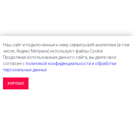
Наш сайт и подключенные к нему сервисы веб-аналитики (в том
числе, Яндекс Метрика) используют файлы Cookie.
Продолжая использование данного сайта, вы даете свое
согласие с
политикой конфиденциальности и обработки
персональных данных
OK
ХОРОШО
Этот сайт использует куки. Без них никак.
Подробнее
АУДИТ САЙТА
Кейсы
Ч
астые вопросы
Аудит сайта
Блог